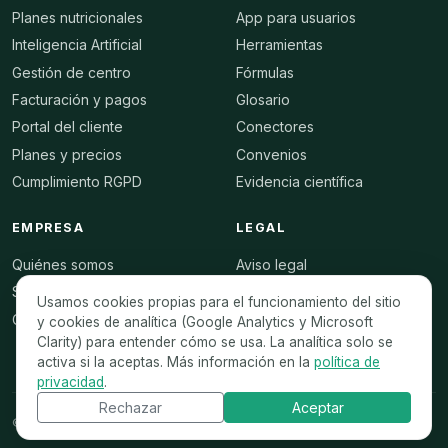
Planes nutricionales
App para usuarios
Inteligencia Artificial
Herramientas
Gestión de centro
Fórmulas
Facturación y pagos
Glosario
Portal del cliente
Conectores
Planes y precios
Convenios
Cumplimiento RGPD
Evidencia científica
EMPRESA
LEGAL
Quiénes somos
Aviso legal
Seguridad
Condiciones de uso
Usamos cookies propias para el funcionamiento del sitio
Contacto
Privacidad
y cookies de analítica (Google Analytics y Microsoft
Clarity) para entender cómo se usa. La analítica solo se
Cookies
activa si la aceptas. Más información en la
política de
privacidad
.
Rechazar
Aceptar
© 2021-2026 dietetic.app · Todos los derechos reservados