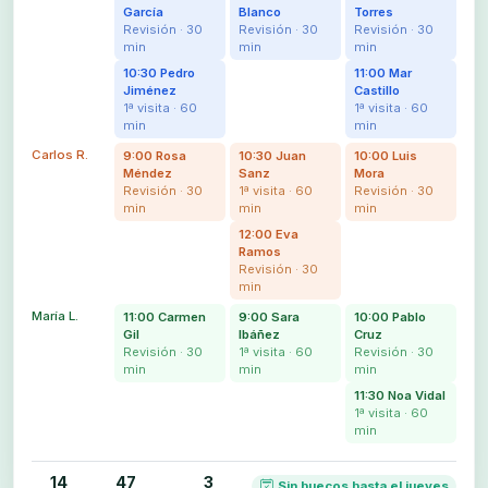
García
Blanco
Torres
Revisión · 30
Revisión · 30
Revisión · 30
min
min
min
10:30 Pedro
11:00 Mar
Jiménez
Castillo
1ª visita · 60
1ª visita · 60
min
min
Carlos R.
9:00 Rosa
10:30 Juan
10:00 Luis
Méndez
Sanz
Mora
Revisión · 30
1ª visita · 60
Revisión · 30
min
min
min
12:00 Eva
Ramos
Revisión · 30
min
María L.
11:00 Carmen
9:00 Sara
10:00 Pablo
Gil
Ibáñez
Cruz
Revisión · 30
1ª visita · 60
Revisión · 30
min
min
min
11:30 Noa Vidal
1ª visita · 60
min
14
47
3
Sin huecos hasta el jueves