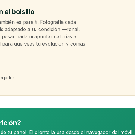
n el bolsillo
ambién es para ti. Fotografía cada
sis adaptado a
tu
condición —renal,
n pesar nada ni apuntar calorías a
al para que veas tu evolución y comas
vegador
rición?
sde tu panel. El cliente la usa desde el navegador del móvil,