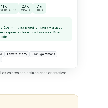
11 g
27 g
7 g
OHIDRATOS
GRASA
FIBRA
a (CG ≈ 4). Alta proteína magra y grasas
 — respuesta glucémica favorable. Buen
ición.
te
Tomate cherry
Lechuga romana
 Los valores son estimaciones orientativas