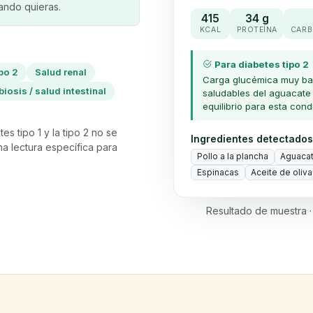
uando quieras.
415
34 g
KCAL
PROTEÍNA
CARB
Para diabetes tipo 2
po 2
Salud renal
Carga glucémica muy baj
biosis / salud intestinal
saludables del aguacate
equilibrio para esta cond
es tipo 1 y la tipo 2 no se
Ingredientes detectados
una lectura específica para
Pollo a la plancha
Aguaca
Espinacas
Aceite de oliva
Resultado de muestra ·