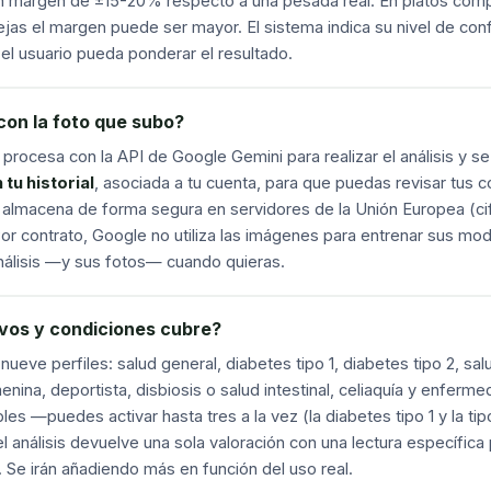
un margen de ±15-20% respecto a una pesada real. En platos com
jas el margen puede ser mayor. El sistema indica su nivel de conf
 el usuario pueda ponderar el resultado.
on la foto que subo?
procesa con la API de Google Gemini para realizar el análisis y s
tu historial
, asociada a tu cuenta, para que puedas revisar tus c
 almacena de forma segura en servidores de la Unión Europea (cif
or contrato, Google no utiliza las imágenes para entrenar sus mo
análisis —y sus fotos— cuando quieras.
vos y condiciones cubre?
ueve perfiles: salud general, diabetes tipo 1, diabetes tipo 2, salu
nina, deportista, disbiosis o salud intestinal, celiaquía y enferm
es —puedes activar hasta tres a la vez (la diabetes tipo 1 y la ti
l análisis devuelve una sola valoración con una lectura específica 
 Se irán añadiendo más en función del uso real.