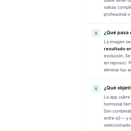
suele tener 
salsas comple
profesional o
¿Qué pasa c
La imagen se 
resultado en 
evolución. Se
en reposo). P
eliminar tus 
¿Qué objeti
La app cubre n
hormonal feme
Son combinabl
entre sí)— y e
seleccionado.