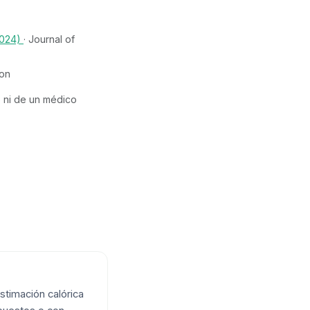
2024)
· Journal of
ion
do ni de un médico
estimación calórica