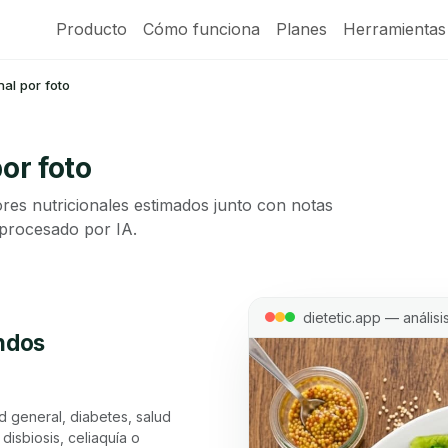
Producto
Cómo funciona
Planes
Herramientas
nal por foto
por foto
ores nutricionales estimados junto con notas
 procesado por IA.
dietetic.app — análisis
undos
ud general, diabetes, salud
disbiosis, celiaquía o