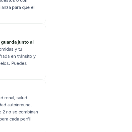
puestos o con
ianza para que el
e
guarda junto al
omidas y tu
rada en tránsito y
delos. Puedes
d renal, salud
edad autoinmune.
po 2 no se combinan
para cada perfil