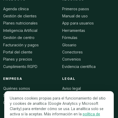
Agenda clínica
Primeros pasos
Gestión de clientes
Manual de uso
Planes nutricionales
App para usuarios
Inteligencia Artificial
Herramientas
Gestión de centro
Fórmulas
Facturación y pagos
Glosario
Portal del cliente
Conectores
Planes y precios
Convenios
Cumplimiento RGPD
Evidencia científica
EMPRESA
LEGAL
Quiénes somos
Aviso legal
Seguridad
Condiciones de uso
Usamos cookies propias para el funcionamiento del sitio
Contacto
Privacidad
y cookies de analítica (Google Analytics y Microsoft
Clarity) para entender cómo se usa. La analítica solo se
Cookies
activa si la aceptas. Más información en la
política de